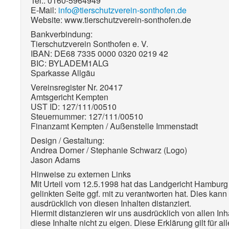
Tel.: 0160-5964949
E-Mail:
info@tierschutzverein-sonthofen.de
Website: www.tierschutzverein-sonthofen.de
Bankverbindung:
Tierschutzverein Sonthofen e. V.
IBAN: DE68 7335 0000 0320 0219 42
BIC: BYLADEM1ALG
Sparkasse Allgäu
Vereinsregister Nr. 20417
Amtsgericht Kempten
UST ID: 127/111/00510
Steuernummer: 127/111/00510
Finanzamt Kempten / Außenstelle Immenstadt
Design / Gestaltung:
Andrea Dorner / Stephanie Schwarz (Logo)
Jason Adams
Hinweise zu externen Links
Mit Urteil vom 12.5.1998 hat das Landgericht Hambur
gelinkten Seite ggf. mit zu verantworten hat. Dies kann
ausdrücklich von diesen Inhalten distanziert.
Hiermit distanzieren wir uns ausdrücklich von allen Inh
diese Inhalte nicht zu eigen. Diese Erklärung gilt für a