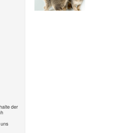
halte der
ch
 uns