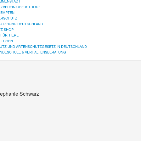
IMMENSTADT
TZVEREIN OBERSTDORF
KEMPTEN
ERSCHUTZ
UTZBUND DEUTSCHLAND
TZ SHOP
FÜR TIERE
TTCHEN
UTZ UND ARTENSCHUTZGESETZ IN DEUTSCHLAND
UNDESCHULE & VERHALTENSBERATUNG
Stephanie Schwarz